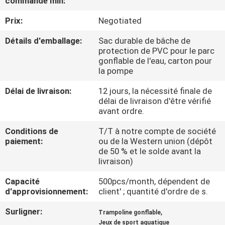
commande min:
VISITE
Prix:
Negotiated
D'USINE
Détails d'emballage:
Sac durable de bâche de
protection de PVC pour le parc
CONTRÔLE
gonflable de l'eau, carton pour
DE
la pompe
QUALITÉ
Délai de livraison:
12 jours, la nécessité finale de
délai de livraison d'être vérifié
avant ordre.
COMPANY
Conditions de
T/T à notre compte de société
NEWS
paiement:
ou de la Western union (dépôt
de 50 % et le solde avant la
livraison)
PLAN
Capacité
500pcs/month, dépendent de
DU
d'approvisionnement:
client' ; quantité d'ordre de s.
SITE
Surligner:
,
Trampoline gonflable
Jeux de sport aquatique