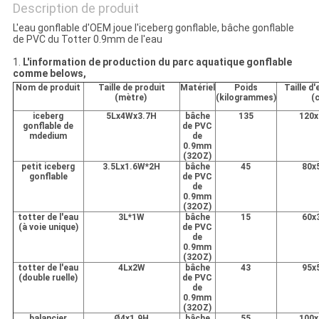
Description de produit
L'eau gonflable d'OEM joue l'iceberg gonflable, bâche gonflable
de PVC du Totter 0.9mm de l'eau
1.
L'information de production du parc aquatique gonflable
comme belows,
Nom de produit
Taille de produit
Matériel
Poids
Taille d
(mètre)
(kilogrammes)
(
iceberg
5Lx4Wx3.7H
bâche
135
120x
gonflable de
de PVC
mdedium
de
0.9mm
(32OZ)
petit iceberg
3.5Lx1.6W*2H
bâche
45
80x
gonflable
de PVC
de
0.9mm
(32OZ)
totter de l'eau
3L*1W
bâche
15
60x
(à voie unique)
de PVC
de
0.9mm
(32OZ)
totter de l'eau
4Lx2W
bâche
43
95x
(double ruelle)
de PVC
de
0.9mm
(32OZ)
balancier
Ø4x1.9H
bâche
55
100x