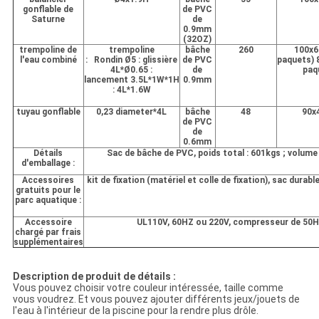
gonflable de
de PVC
Saturne
de
0.9mm
(32OZ)
trempoline de
trempoline
bâche
260
100x6
l'eau combiné
: Rondin Ø5 : glissière
de PVC
paquets) 
4L*Ø0.65 :
de
paq
lancement 3.5L*1W*1H
0.9mm
: 4L*1.6W
tuyau gonflable
0,23 diameter*4L
bâche
48
90x
de PVC
de
0.6mm
Détails
Sac de bâche de PVC, poids total : 601kgs ; volume
d'emballage :
Accessoires
kit de fixation (matériel et colle de fixation), sac durab
gratuits pour le
parc aquatique :
Accessoire
UL110V, 60HZ ou 220V, compresseur de 50
chargé par frais
supplémentaires
Description de produit de détails :
Vous pouvez choisir votre couleur intéressée, taille comme
vous voudrez. Et vous pouvez ajouter différents jeux/jouets de
l'eau à l'intérieur de la piscine pour la rendre plus drôle.