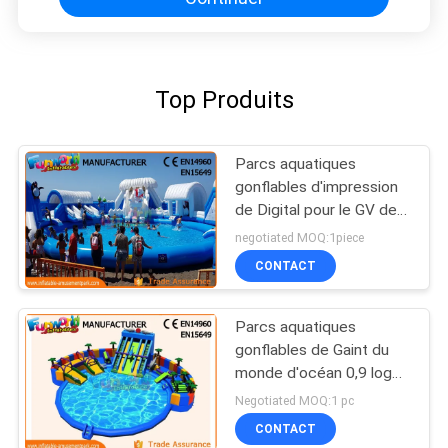
Top Produits
Parcs aquatiques
gonflables d'impression
de Digital pour le GV des
enfants EN15649 EN71
negotiated MOQ:1piece
CONTACT
Parcs aquatiques
gonflables de Gaint du
monde d'océan 0,9 logos
de bâche imprimés
Negotiated MOQ:1 pc
CONTACT