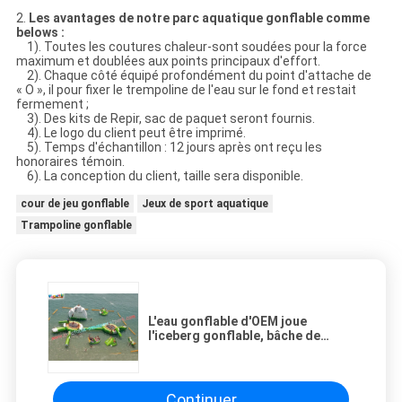
2.
Les avantages de notre parc aquatique gonflable comme
belows :
1). Toutes les coutures chaleur-sont soudées pour la force
maximum et doublées aux points principaux d'effort.
2). Chaque côté équipé profondément du point d'attache de
« O », il pour fixer le trempoline de l'eau sur le fond et restait
fermement ;
3). Des kits de Repir, sac de paquet seront fournis.
4). Le logo du client peut être imprimé.
5). Temps d'échantillon : 12 jours après ont reçu les
honoraires témoin.
6). La conception du client, taille sera disponible.
cour de jeu gonflable
Jeux de sport aquatique
Trampoline gonflable
L'eau gonflable d'OEM joue
l'iceberg gonflable, bâche de
protection gonflable de PVC du
Totter 0.9mm de l'eau
Continuer