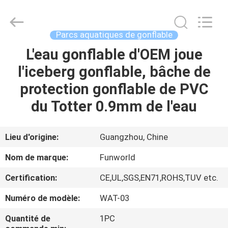
2026
Funworld
Inflatables
Limited.
All
Parcs aquatiques de gonflable
Rights
Reserved.
L'eau gonflable d'OEM joue
MAISON
l'iceberg gonflable, bâche de
PRODUITS
protection gonflable de PVC
du Totter 0.9mm de l'eau
VIDÉOS
Lieu d'origine:
Guangzhou, Chine
AU
Nom de marque:
Funworld
SUJET
Certification:
CE,UL,SGS,EN71,ROHS,TUV etc.
DE
Numéro de modèle:
WAT-03
NOUS
Quantité de
1PC