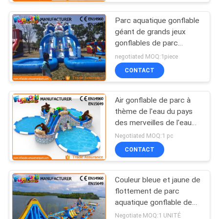
Parc aquatique gonflable
géant de grands jeux
gonflables de parc
aquatique pour des
negotiated MOQ:1piece
enfants
CONTACT
Air gonflable de parc à
thème de l'eau du pays
des merveilles de l'eau
de gorille fortement
Negotiated MOQ:1 pc
CONTACT
Couleur bleue et jaune de
flottement de parc
aquatique gonflable de
longévité élevée
Negotiate MOQ:1 UNITÉ