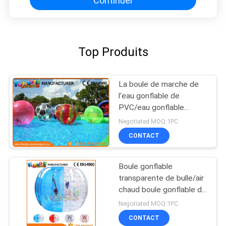
Continuer
Top Produits
La boule de marche de
l'eau gonflable de
PVC/eau gonflable
multifonctionnelle joue
Negotiated MOQ:1PC
CONTACT
Boule gonflable
transparente de bulle/air
chaud boule gonflable de
Zorb grand soudé
Negotiated MOQ:1PC
CONTACT