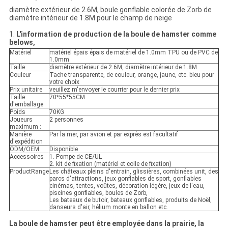
diamètre extérieur de 2.6M, boule gonflable colorée de Zorb de
diamètre intérieur de 1.8M pour le champ de neige
1.
L'information de production de la boule de hamster comme
belows,
Matériel
matériel épais épais de matériel de 1.0mm TPU ou de PVC de
1.0mm
Taille
diamètre extérieur de 2.6M, diamètre intérieur de 1.8M
Couleur
Tache transparente, de couleur, orange, jaune, etc. bleu pour
votre choix
Prix unitaire
veuillez m'envoyer le courrier pour le dernier prix
Taille
70*55*55CM
d'emballage
Poids
70KG
Joueurs
2 personnes
maximum :
Manière
Par la mer, par avion et par exprès est facultatif
d'expédition
ODM/OEM
Disponible
Accessoires
1. Pompe de CE/UL
2. kit de fixation (matériel et colle de fixation)
ProductRange
Les châteaux pleins d'entrain, glissières, combinées unit, des
parcs d'attractions, jeux gonflables de sport, gonflables
cinémas, tentes, voûtes, décoration légère, jeux de l'eau,
piscines gonflables, boules de Zorb,
Les bateaux de butoir, bateaux gonflables, produits de Noël,
danseurs d'air, hélium monte en ballon etc.
La boule de hamster peut être employée dans la prairie, la