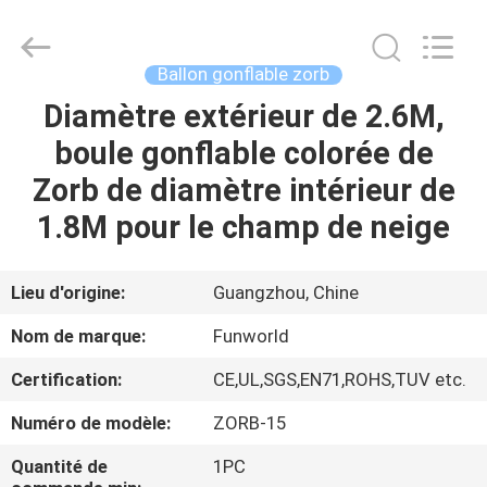
2026
Funworld
Inflatables
Limited.
All
Ballon gonflable zorb
Rights
Reserved.
Diamètre extérieur de 2.6M,
MAISON
boule gonflable colorée de
PRODUITS
Zorb de diamètre intérieur de
1.8M pour le champ de neige
VIDÉOS
Lieu d'origine:
Guangzhou, Chine
AU
Nom de marque:
Funworld
SUJET
Certification:
CE,UL,SGS,EN71,ROHS,TUV etc.
DE
Numéro de modèle:
ZORB-15
NOUS
Quantité de
1PC