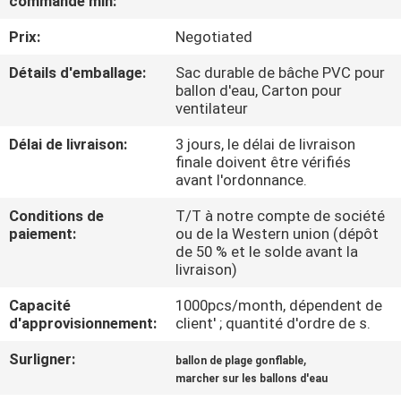
commande min:
VISITE
Prix:
Negotiated
D'USINE
Détails d'emballage:
Sac durable de bâche PVC pour
ballon d'eau, Carton pour
CONTRÔLE
ventilateur
DE
Délai de livraison:
3 jours, le délai de livraison
QUALITÉ
finale doivent être vérifiés
avant l'ordonnance.
COMPANY
Conditions de
T/T à notre compte de société
paiement:
ou de la Western union (dépôt
NEWS
de 50 % et le solde avant la
livraison)
PLAN
Capacité
1000pcs/month, dépendent de
d'approvisionnement:
client' ; quantité d'ordre de s.
DU
Surligner:
,
SITE
ballon de plage gonflable
marcher sur les ballons d'eau