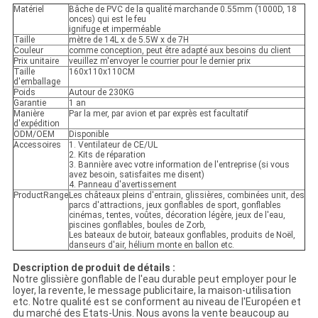
Matériel
Bâche de PVC de la qualité marchande 0.55mm (1000D, 18
onces) qui est le feu
ignifuge et imperméable
Taille
mètre de 14L x de 5.5W x de 7H
Couleur
comme conception, peut être adapté aux besoins du client
Prix unitaire
veuillez m'envoyer le courrier pour le dernier prix
Taille
160x110x110CM
d'emballage
Poids
Autour de 230KG
Garantie
1 an
Manière
Par la mer, par avion et par exprès est facultatif
d'expédition
ODM/OEM
Disponible
Accessoires
1. Ventilateur de CE/UL
2. Kits de réparation
3. Bannière avec votre information de l'entreprise (si vous
avez besoin, satisfaites me disent)
4. Panneau d'avertissement
ProductRange
Les châteaux pleins d'entrain, glissières, combinées unit, des
parcs d'attractions, jeux gonflables de sport, gonflables
cinémas, tentes, voûtes, décoration légère, jeux de l'eau,
piscines gonflables, boules de Zorb,
Les bateaux de butoir, bateaux gonflables, produits de Noël,
danseurs d'air, hélium monte en ballon etc.
Description de produit de détails :
Notre glissière gonflable de l'eau durable peut employer pour le
loyer, la revente, le message publicitaire, la maison-utilisation
etc. Notre qualité est se conforment au niveau de l'Européen et
du marché des Etats-Unis. Nous avons la vente beaucoup au