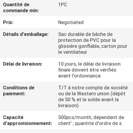
VISITE
Quantité de
1PC
commande min:
D'USINE
Prix:
Negotiated
CONTRÔLE
Détails d'emballage:
Sac durable de bâche de
protection de PVC pour la
DE
glissière gonflable, carton pour
QUALITÉ
le ventilateur
Délai de livraison:
10 jours, le délai de livraison
finale doivent être vérifiés
COMPANY
avant l'ordonnance.
NEWS
Conditions de
T/T à notre compte de société
paiement:
ou de la Western union (dépôt
de 50 % et le solde avant la
PLAN
livraison)
DU
Capacité
500pcs/month, dépendent de
SITE
d'approvisionnement:
client' ; quantité d'ordre de s.