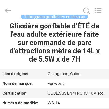
2026
Funworld
Inflatables
Limited.
All
Toboggans gonflables en plein air
Rights
Reserved.
Glissière gonflable d'ÉTÉ de
MAISON
l'eau adulte extérieure faite
PRODUITS
sur commande de parc
d'attractions mètre de 14L x
VIDÉOS
de 5.5W x de 7H
AU
Lieu d'origine:
Guangzhou, Chine
SUJET
Nom de marque:
Funworld
DE
Certification:
CE,UL,SGS,EN71,ROHS,TUV etc.
NOUS
Numéro de modèle:
WS-14