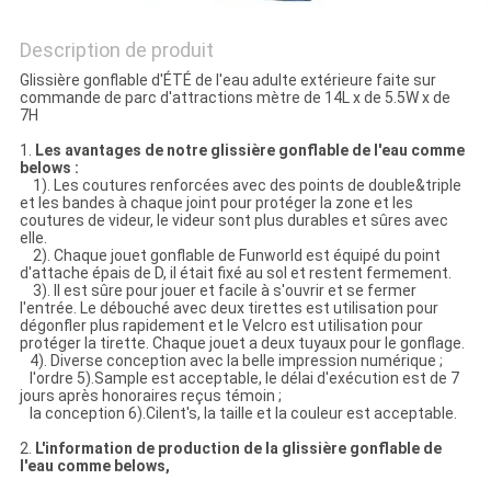
Description de produit
Glissière gonflable d'ÉTÉ de l'eau adulte extérieure faite sur
commande de parc d'attractions mètre de 14L x de 5.5W x de
7H
1.
Les avantages de notre glissière gonflable de l'eau comme
belows :
1). Les coutures renforcées avec des points de double&triple
et les bandes à chaque joint pour protéger la zone et les
coutures de videur, le videur sont plus durables et sûres avec
elle.
2). Chaque jouet gonflable de Funworld est équipé du point
d'attache épais de D, il était fixé au sol et restent fermement.
3). Il est sûre pour jouer et facile à s'ouvrir et se fermer
l'entrée. Le débouché avec deux tirettes est utilisation pour
dégonfler plus rapidement et le Velcro est utilisation pour
protéger la tirette. Chaque jouet a deux tuyaux pour le gonflage.
4). Diverse conception avec la belle impression numérique ;
l'ordre 5).Sample est acceptable, le délai d'exécution est de 7
jours après honoraires reçus témoin ;
la conception 6).Cilent's, la taille et la couleur est acceptable.
2.
L'information de production de la glissière gonflable de
l'eau comme belows,