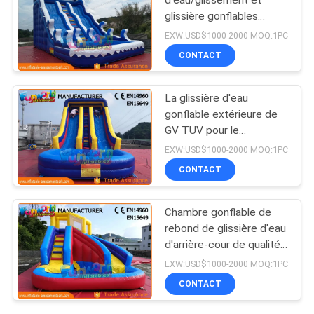
d'eau/glissement et
glissière gonflables
extérieurs ignifuges
EXW:USD$1000-2000 MOQ:1PC
ruelle de double
CONTACT
La glissière d'eau
gonflable extérieure de
GV TUV pour le
lac/piscine a adapté le
EXW:USD$1000-2000 MOQ:1PC
logo aux besoins du
CONTACT
client
Chambre gonflable de
rebond de glissière d'eau
d'arrière-cour de qualité
marchande pour des
EXW:USD$1000-2000 MOQ:1PC
enfants
CONTACT