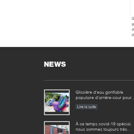
G
g
d
d
d
NEWS
Glissière d'eau gonflable
populaire d'arrière-cour pour
l'été
Lire la suite
À ce temps covid-19 spécial,
nous sommes toujours très