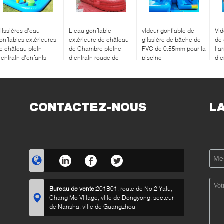
lissières d'eau
L'eau gonflable
videur gonflable de
Vid
onflables extérieures
extérieure de château
glissière de bâche de
de 
e château plein
de Chambre pleine
PVC de 0.55mm pour la
l'a
'entrain d'enfants
d'entrain rouge de
piscine
d'e
'arrière-cour
rebond glisse la
couleur multi
CONTACTEZ-NOUS
L
Bureau de vente:
201B01, route de No.2 Yatu,
Chang Mo Village, ville de Dongyong, secteur
de Nansha, ville de Guangzhou