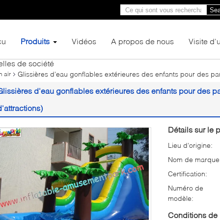
Sea
çu
Produits
Vidéos
A propos de nous
Visite d'
lles de société
Glissières d'eau gonflables extérieures des enfants pour des par
 air
Glissières d'eau gonflables extérieures des enfants pour des p
d'attractions)
Détails sur le p
Lieu d'origine:
Nom de marque
Certification:
Numéro de
modèle:
Conditions de 