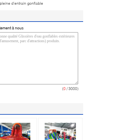
 pleine d'entrain gonflable
tement à nous
(
0
/ 3000)