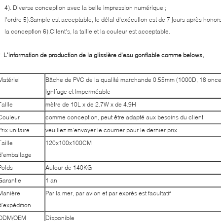
4). Diverse conception avec la belle impression numérique ;
'ordre 5).Sample est acceptable, le délai d'exécution est de 7 jours après honora
a conception 6).Cilent's, la taille et la couleur est acceptable.
2.
L'information de production de la glissière d'eau gonflable comme belows,
Matériel
Bâche de PVC de la qualité marchande 0.55mm (1000D, 18 onces)
ignifuge et imperméable
Taille
mètre de 10L x de 2.7W x de 4.9H
Couleur
comme conception, peut être adapté aux besoins du client
Prix unitaire
veuillez m'envoyer le courrier pour le dernier prix
Taille
120x100x100CM
d'emballage
Poids
Autour de 140KG
Garantie
1 an
Manière
Par la mer, par avion et par exprès est facultatif
d'expédition
ODM/OEM
Disponible