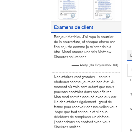
Examens de client
Bonjour Matthieu J'ai reçu le courrier
de la couverture, et chaque chose est
fine et juste comme je m'attendais à
être. Merci encore une fois Matthew
Sinceres salutations
—— Andy (du Royaume-Uni)
Nos affaires vont grandes. Les trois
G
châteaux sont toujours en bon état. Au
moment où trois sont autant que nous
pouvons contrôler dans nos affaires.
Mon mari est très occupé avec eux car
1
il a des affaires également. .great de
ferme pour recevoir des nouvelles vous.
c
.hope que tout est nous et si nous
2
décidons de remplacer un château
j'obtiendrons en contact avec vous.
3
Sincères amitiés
p