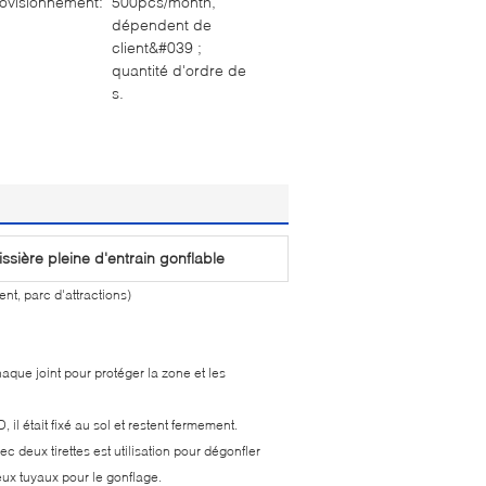
ovisionnement:
500pcs/month,
dépendent de
client&#039 ;
quantité d'ordre de
s.
issière pleine d'entrain gonflable
nt, parc d'attractions)
que joint pour protéger la zone et les
 il était fixé au sol et restent fermement.
c deux tirettes est utilisation pour dégonfler
deux tuyaux pour le gonflage.