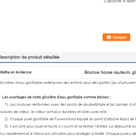
Capacité d'appr
Contact
Description de produit détaillée
Bounce house sauteurs
gl
Mettre en évidence:
,
lissières d'eau gonflables extérieures des enfants pour des parties (jeu d'amuseme
1.
Les avantages de notre glissière d'eau gonflable comme belows :
). Les coutures renforcées avec des points de double&triple et les bandes à cha
outures de videur, le videur sont plus durables et sûres avec elle.
). Chaque jouet gonflable de Funworld est équipé du point d'attache épais de D,
). Il est sûre pour jouer et facile à s'ouvrir et se fermer l'entrée. Le débouché ave
lus rapidement et le Velcro est utilisation pour protéger la tirette. Chaque jouet a 