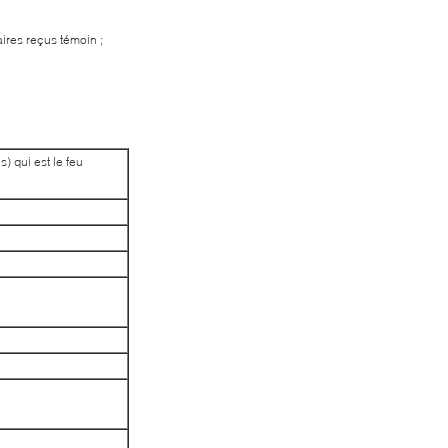
ires reçus témoin ;
 qui est le feu