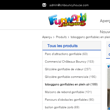
admin@cnbouncyhouse.com
Aper
Nouve
Aperçu
Produits
toboggans gonflables en plein
Tous les produits
Parc d'attractions gonflable
(63)
Commercial Châteaux Bouncy
(153)
Glissière gonflable de videur
(237)
Glissière gonflable commerciale
(195)
toboggans gonflables en plein air
(189)
Maisons de rebond gonflable
(101)
Parcours d'obstacles gonflables
(90)
ballon gonflable zorb
(69)