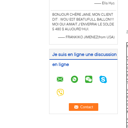
—— Ella Hys
l
BONJOUR CHÈRE JANE, MON CLIENT
l
DIT : WOU EST BEATUFULL BALLON!!!
MOI QUI AIMAIT.J'ENVERRAI LE SOLDE
5 480 $ AUJOURD'HUI.
—— FRANKIKO JIMENEZ(from USA)
Je suis en ligne une discussion
en ligne