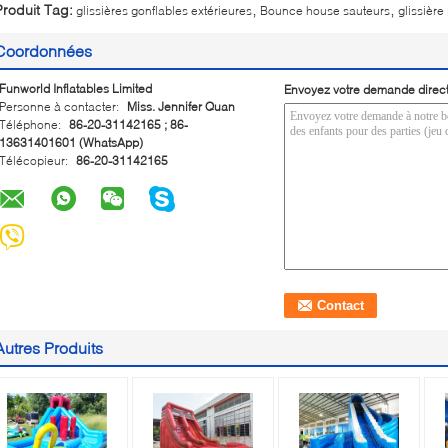
,
,
Produit Tag:
glissières gonflables extérieures
Bounce house sauteurs
glissière
Coordonnées
Funworld Inflatables Limited
Envoyez votre demande direc
Personne à contacter:
Miss. Jennifer Quan
Téléphone:
86-20-31142165 ; 86-
13631401601 (WhatsApp)
Télécopieur:
86-20-31142165
Autres Produits