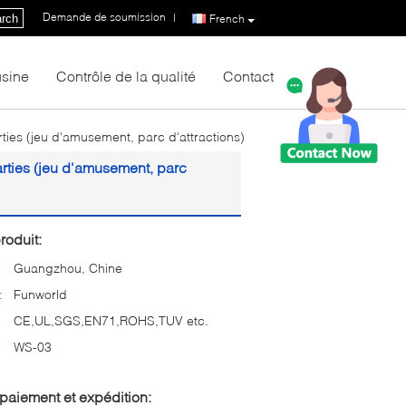
Demande de soumission
|
rch
French
usine
Contrôle de la qualité
Contact
ties (jeu d'amusement, parc d'attractions)
arties (jeu d'amusement, parc
roduit:
Guangzhou, Chine
:
Funworld
CE,UL,SGS,EN71,ROHS,TUV etc.
WS-03
paiement et expédition: