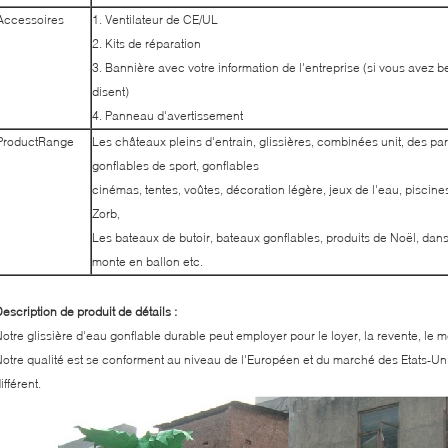
Accessoires
1. Ventilateur de CE/UL
2. Kits de réparation
3. Bannière avec votre information de l'entreprise (si vous avez be
disent)
4. Panneau d'avertissement
ProductRange
Les châteaux pleins d'entrain, glissières, combinées unit, des par
gonflables de sport, gonflables
cinémas, tentes, voûtes, décoration légère, jeux de l'eau, piscine
Zorb,
Les bateaux de butoir, bateaux gonflables, produits de Noël, dans
monte en ballon etc.
escription de produit de détails :
otre glissière d'eau gonflable durable peut employer pour le loyer, la revente, le me
otre qualité est se conforment au niveau de l'Européen et du marché des Etats-U
ifférent.