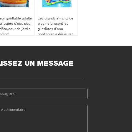
eur gonflable adulte
Les grands enfants de
glissière d'eau pour
piscine glissent les
rrière-cour de jardin
glissières d'eau
nfants
gonflables extérieures
de videur
AISSEZ UN MESSAGE