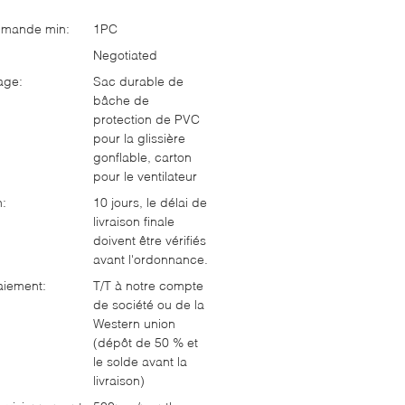
mmande min:
1PC
Negotiated
age:
Sac durable de
bâche de
protection de PVC
pour la glissière
gonflable, carton
pour le ventilateur
n:
10 jours, le délai de
livraison finale
doivent être vérifiés
avant l'ordonnance.
aiement:
T/T à notre compte
de société ou de la
Western union
(dépôt de 50 % et
le solde avant la
livraison)