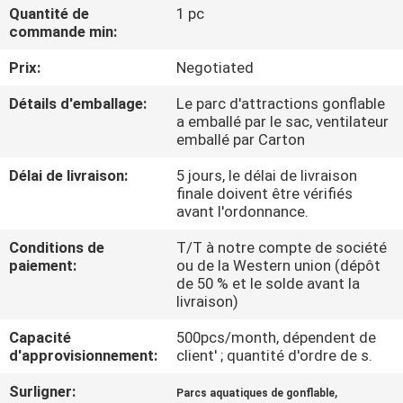
VISITE
Quantité de
1 pc
commande min:
D'USINE
Prix:
Negotiated
CONTRÔLE
Détails d'emballage:
Le parc d'attractions gonflable
a emballé par le sac, ventilateur
DE
emballé par Carton
QUALITÉ
Délai de livraison:
5 jours, le délai de livraison
finale doivent être vérifiés
avant l'ordonnance.
COMPANY
NEWS
Conditions de
T/T à notre compte de société
paiement:
ou de la Western union (dépôt
de 50 % et le solde avant la
livraison)
PLAN
DU
Capacité
500pcs/month, dépendent de
d'approvisionnement:
client' ; quantité d'ordre de s.
SITE
Surligner:
,
Parcs aquatiques de gonflable