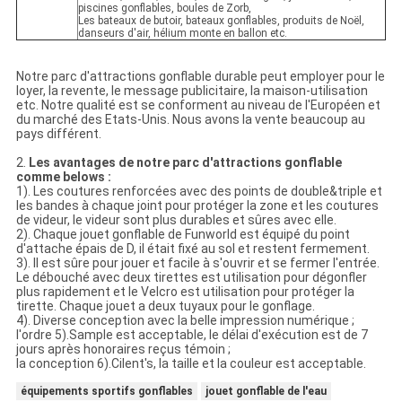
piscines gonflables, boules de Zorb,
Les bateaux de butoir, bateaux gonflables, produits de Noël,
danseurs d'air, hélium monte en ballon etc.
Notre parc d'attractions gonflable durable peut employer pour le
loyer, la revente, le message publicitaire, la maison-utilisation
etc. Notre qualité est se conforment au niveau de l'Européen et
du marché des Etats-Unis. Nous avons la vente beaucoup au
pays différent.
2.
Les avantages de notre parc d'attractions gonflable
comme belows :
1). Les coutures renforcées avec des points de double&triple et
les bandes à chaque joint pour protéger la zone et les coutures
de videur, le videur sont plus durables et sûres avec elle.
2). Chaque jouet gonflable de Funworld est équipé du point
d'attache épais de D, il était fixé au sol et restent fermement.
3). Il est sûre pour jouer et facile à s'ouvrir et se fermer l'entrée.
Le débouché avec deux tirettes est utilisation pour dégonfler
plus rapidement et le Velcro est utilisation pour protéger la
tirette. Chaque jouet a deux tuyaux pour le gonflage.
4). Diverse conception avec la belle impression numérique ;
l'ordre 5).Sample est acceptable, le délai d'exécution est de 7
jours après honoraires reçus témoin ;
la conception 6).Cilent's, la taille et la couleur est acceptable.
équipements sportifs gonflables
jouet gonflable de l'eau