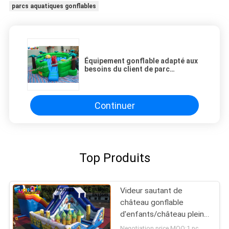
parcs aquatiques gonflables
Équipement gonflable adapté aux
besoins du client de parc
d'attractions d'enfants extérieurs
avec l'impression de Digitals
Continuer
Top Produits
Videur sautant de
château gonflable
d'enfants/château plein
d'entrain commercial
Negotiation price MOQ:1 pc