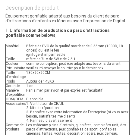
Description de produit
Équipement gonflable adapté aux besoins du client de parc
d'attractions d'enfants extérieurs avec l'impression de Digital
1.
L'information de production du parc d'attractions
gonflable comme belows,
Matériel
Bâche de PVC de la qualité marchande 0.55mm (1000D, 18
onces) qui est le feu
ignifuge et imperméable
Taille
mètre de 7L x de 5W x de 2.5H
Couleur
comme conception, peut être adapté aux besoins du client
Prix unitaire
veuillez m'envoyer le courrier pour le dernier prix
Taille
130x90x90CM
d'emballage
Poids
Autour de 145KG
Garantie
1 an
Manière
Par la mer, par avion et par exprès est facultatif
d'expédition
ODM/OEM
Disponible
Accessoires
1. Ventilateur de CE/UL
2. Kits de réparation
3. Bannière avec votre information de l'entreprise (si vous avez
besoin, satisfaites me disent)
4. Panneau d'avertissement
Gamme de
Les châteaux pleins d'entrain, glissières, combinées unit, des
produits
parcs d'attractions, jeux gonflables de sport, gonflables
cinémas, tentes, voûtes, décoration légère, jeux de l'eau,