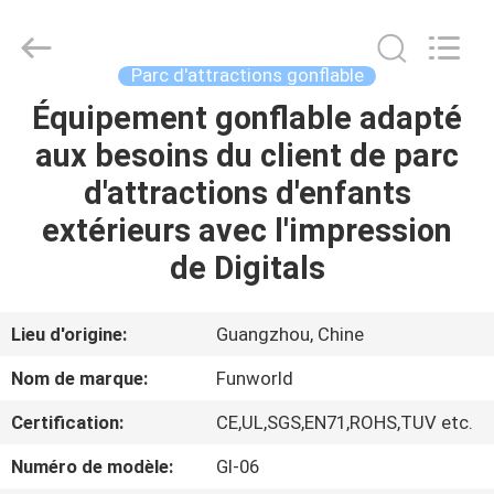
2026
Funworld
Inflatables
Limited.
All
Parc d'attractions gonflable
Rights
Reserved.
Équipement gonflable adapté
MAISON
aux besoins du client de parc
PRODUITS
d'attractions d'enfants
extérieurs avec l'impression
VIDÉOS
de Digitals
AU
Lieu d'origine:
Guangzhou, Chine
SUJET
Nom de marque:
Funworld
DE
Certification:
CE,UL,SGS,EN71,ROHS,TUV etc.
NOUS
Numéro de modèle:
GI-06