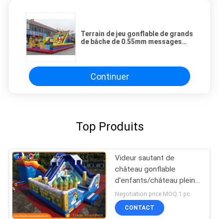
Terrain de jeu gonflable de grands
de bâche de 0.55mm messages
publicitaires de parc d'attractions
Continuer
Top Produits
Videur sautant de
château gonflable
d'enfants/château plein
d'entrain commercial
Negotiation price MOQ:1 pc
CONTACT