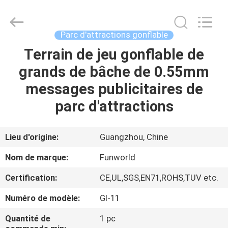
2026
Funworld
Inflatables
Limited.
All
Parc d'attractions gonflable
Rights
Reserved.
Terrain de jeu gonflable de
MAISON
grands de bâche de 0.55mm
PRODUITS
messages publicitaires de
parc d'attractions
VIDÉOS
Lieu d'origine:
Guangzhou, Chine
AU
Nom de marque:
Funworld
SUJET
Certification:
CE,UL,SGS,EN71,ROHS,TUV etc.
DE
Numéro de modèle:
GI-11
NOUS
Quantité de
1 pc