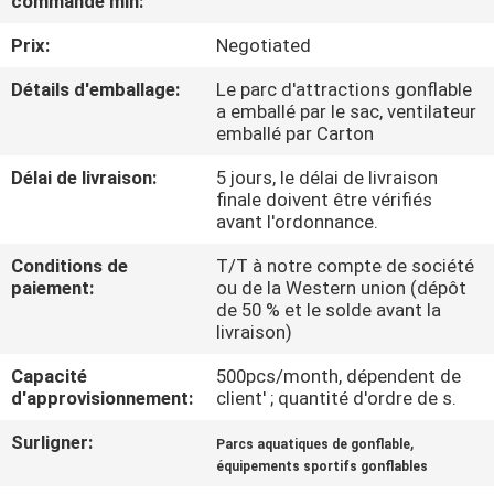
commande min:
VISITE
Prix:
Negotiated
D'USINE
Détails d'emballage:
Le parc d'attractions gonflable
a emballé par le sac, ventilateur
CONTRÔLE
emballé par Carton
DE
Délai de livraison:
5 jours, le délai de livraison
QUALITÉ
finale doivent être vérifiés
avant l'ordonnance.
COMPANY
Conditions de
T/T à notre compte de société
paiement:
ou de la Western union (dépôt
NEWS
de 50 % et le solde avant la
livraison)
PLAN
Capacité
500pcs/month, dépendent de
d'approvisionnement:
client' ; quantité d'ordre de s.
DU
Surligner:
,
SITE
Parcs aquatiques de gonflable
équipements sportifs gonflables