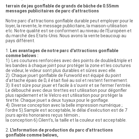
terrain de jeu gonflable de grands de bâche de 0.55mm
messages publicitaires de parc d'attractions
Notre parc d'attractions gonflable durable peut employer pour le
loyer, la revente, le message publicitaire, la maison-utilisation
etc. Notre qualité est se conforment au niveau de l'Européen et
du marché des Etats-Unis. Nous avons la vente beaucoup au
pays différent.
1.
Les avantages de notre parc d'attractions gonflable
comme belows :
1). Les coutures renforcées avec des points de double&triple et
les bandes à chaque joint pour protéger la zone et les coutures
de videur, le videur sont plus durables et sûres avec elle.
2). Chaque jouet gonflable de Funworld est équipé du point
d'attache épais de D, il était fixé au sol et restent fermement.
3). Il est sûre pour jouer et facile à s'ouvrir et se fermer l'entrée.
Le débouché avec deux tirettes est utilisation pour dégonfler
plus rapidement et le Velcro est utilisation pour protéger la
tirette. Chaque jouet a deux tuyaux pour le gonflage.
4). Diverse conception avec la belle impression numérique ;
l'ordre 5).Sample est acceptable, le délai d'exécution est de 7
jours après honoraires reçus témoin ;
la conception 6).Cilent's, la taille et la couleur est acceptable.
2.
L'information de production du parc d'attractions
gonflable comme belows,