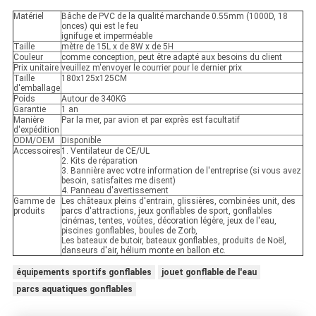
Matériel
Bâche de PVC de la qualité marchande 0.55mm (1000D, 18
onces) qui est le feu
ignifuge et imperméable
Taille
mètre de 15L x de 8W x de 5H
Couleur
comme conception, peut être adapté aux besoins du client
Prix unitaire
veuillez m'envoyer le courrier pour le dernier prix
Taille
180x125x125CM
d'emballage
Poids
Autour de 340KG
Garantie
1 an
Manière
Par la mer, par avion et par exprès est facultatif
d'expédition
ODM/OEM
Disponible
Accessoires
1. Ventilateur de CE/UL
2. Kits de réparation
3. Bannière avec votre information de l'entreprise (si vous avez
besoin, satisfaites me disent)
4. Panneau d'avertissement
Gamme de
Les châteaux pleins d'entrain, glissières, combinées unit, des
produits
parcs d'attractions, jeux gonflables de sport, gonflables
cinémas, tentes, voûtes, décoration légère, jeux de l'eau,
piscines gonflables, boules de Zorb,
Les bateaux de butoir, bateaux gonflables, produits de Noël,
danseurs d'air, hélium monte en ballon etc.
équipements sportifs gonflables
jouet gonflable de l'eau
parcs aquatiques gonflables